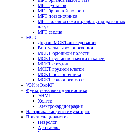
МРТ органов малого таза
МРТ суставов
МРТ брюшной полости
МРТ позвоночника
МРТ головного мозга, орбит, придаточных
пазух
МРТ сердца
МСКТ
Другие МСКТ-исследования
Виртуальная колоноскопия
МСКТ брюшной полости
МСКТ суставов и мягких тканей
МСКТ сосудов
МСКТ грудной клетки
МСКТ позвоночника
МСКТ головного мозга
УЗИ и ЭхоКГ
Функциональная диагностика
ЭНМГ
Холтер
Электрокардиография
Настройка кардиостимуляторов
Прием специалистов
Невролог
Аритмолог