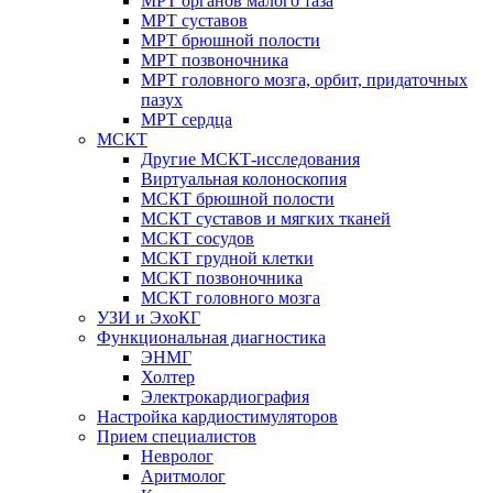
МРТ органов малого таза
МРТ суставов
МРТ брюшной полости
МРТ позвоночника
МРТ головного мозга, орбит, придаточных
пазух
МРТ сердца
МСКТ
Другие МСКТ-исследования
Виртуальная колоноскопия
МСКТ брюшной полости
МСКТ суставов и мягких тканей
МСКТ сосудов
МСКТ грудной клетки
МСКТ позвоночника
МСКТ головного мозга
УЗИ и ЭхоКГ
Функциональная диагностика
ЭНМГ
Холтер
Электрокардиография
Настройка кардиостимуляторов
Прием специалистов
Невролог
Аритмолог