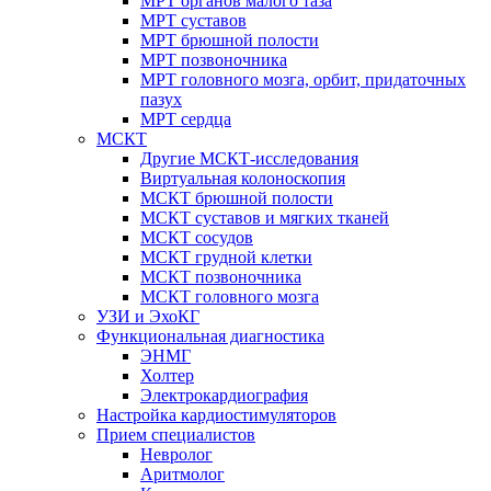
МРТ органов малого таза
МРТ суставов
МРТ брюшной полости
МРТ позвоночника
МРТ головного мозга, орбит, придаточных
пазух
МРТ сердца
МСКТ
Другие МСКТ-исследования
Виртуальная колоноскопия
МСКТ брюшной полости
МСКТ суставов и мягких тканей
МСКТ сосудов
МСКТ грудной клетки
МСКТ позвоночника
МСКТ головного мозга
УЗИ и ЭхоКГ
Функциональная диагностика
ЭНМГ
Холтер
Электрокардиография
Настройка кардиостимуляторов
Прием специалистов
Невролог
Аритмолог