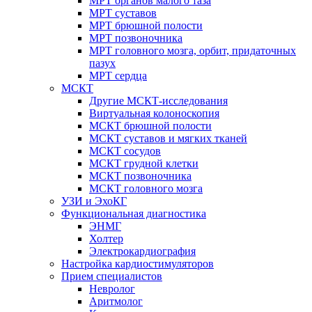
МРТ органов малого таза
МРТ суставов
МРТ брюшной полости
МРТ позвоночника
МРТ головного мозга, орбит, придаточных
пазух
МРТ сердца
МСКТ
Другие МСКТ-исследования
Виртуальная колоноскопия
МСКТ брюшной полости
МСКТ суставов и мягких тканей
МСКТ сосудов
МСКТ грудной клетки
МСКТ позвоночника
МСКТ головного мозга
УЗИ и ЭхоКГ
Функциональная диагностика
ЭНМГ
Холтер
Электрокардиография
Настройка кардиостимуляторов
Прием специалистов
Невролог
Аритмолог