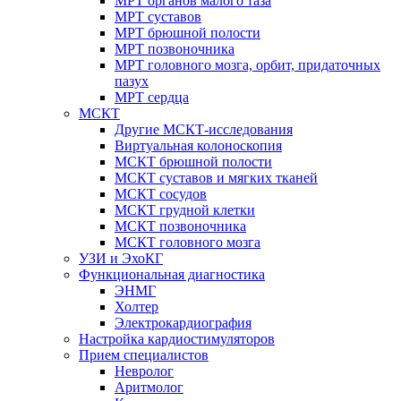
МРТ органов малого таза
МРТ суставов
МРТ брюшной полости
МРТ позвоночника
МРТ головного мозга, орбит, придаточных
пазух
МРТ сердца
МСКТ
Другие МСКТ-исследования
Виртуальная колоноскопия
МСКТ брюшной полости
МСКТ суставов и мягких тканей
МСКТ сосудов
МСКТ грудной клетки
МСКТ позвоночника
МСКТ головного мозга
УЗИ и ЭхоКГ
Функциональная диагностика
ЭНМГ
Холтер
Электрокардиография
Настройка кардиостимуляторов
Прием специалистов
Невролог
Аритмолог