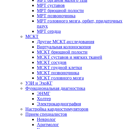
МРТ органов малого таза
МРТ суставов
МРТ брюшной полости
МРТ позвоночника
МРТ головного мозга, орбит, придаточных
пазух
МРТ сердца
МСКТ
Другие МСКТ-исследования
Виртуальная колоноскопия
МСКТ брюшной полости
МСКТ суставов и мягких тканей
МСКТ сосудов
МСКТ грудной клетки
МСКТ позвоночника
МСКТ головного мозга
УЗИ и ЭхоКГ
Функциональная диагностика
ЭНМГ
Холтер
Электрокардиография
Настройка кардиостимуляторов
Прием специалистов
Невролог
Аритмолог