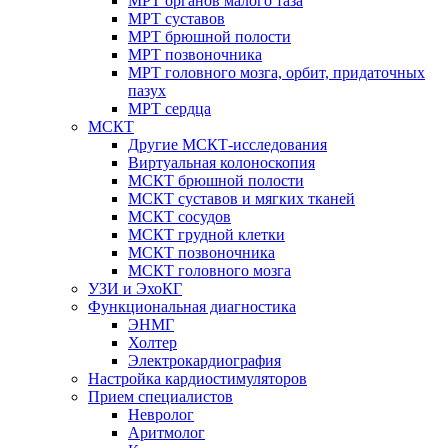
МРТ органов малого таза
МРТ суставов
МРТ брюшной полости
МРТ позвоночника
МРТ головного мозга, орбит, придаточных
пазух
МРТ сердца
МСКТ
Другие МСКТ-исследования
Виртуальная колоноскопия
МСКТ брюшной полости
МСКТ суставов и мягких тканей
МСКТ сосудов
МСКТ грудной клетки
МСКТ позвоночника
МСКТ головного мозга
УЗИ и ЭхоКГ
Функциональная диагностика
ЭНМГ
Холтер
Электрокардиография
Настройка кардиостимуляторов
Прием специалистов
Невролог
Аритмолог